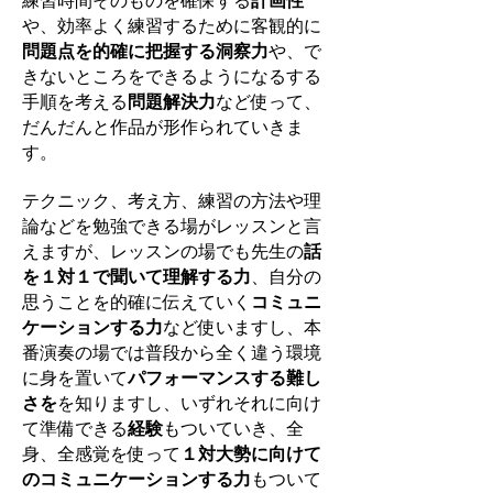
練習時間そのものを確保する
計画性
や、効率よく練習するために客観的に
問題点を的確に把握する洞察力
や、で
きないところをできるようになるする
手順を考える
問題解決力
など使って、
だんだんと作品が形作られていきま
す。
テクニック、考え方、練習の方法や理
論などを勉強できる場がレッスンと言
えますが、レッスンの場でも先生の
話
を１対１で聞いて理解する力
、自分の
思うことを的確に伝えていく
コミュニ
ケーションする力
など使いますし、本
番演奏の場では普段から全く違う環境
に身を置いて
パフォーマンスする難し
さを
を知りますし、いずれそれに向け
て準備できる
経験
もついていき、全
身、全感覚を使って
１対大勢に向けて
のコミュニケーションする力
もついて