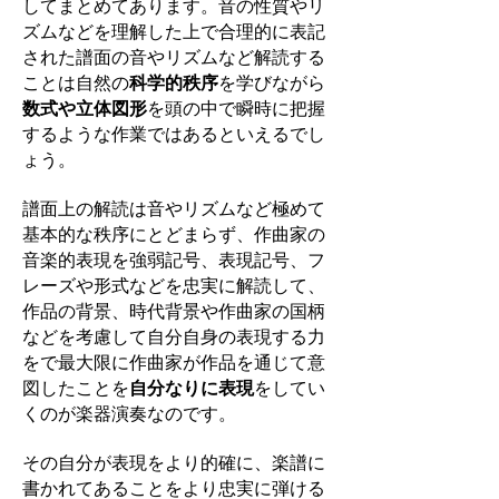
してまとめてあります。音の性質やリ
ズムなどを理解した上で合理的に表記
された譜面の音やリズムなど解読する
ことは自然の
科学的秩序
を学びながら
数式や立体図形
を頭の中で瞬時に把握
するような作業ではあるといえるでし
ょう。
譜面上の解読は音やリズムなど極めて
基本的な秩序にとどまらず、作曲家の
音楽的表現を強弱記号、表現記号、フ
レーズや形式などを忠実に解読して、
作品の背景、時代背景や作曲家の国柄
などを考慮して自分自身の表現する力
をで最大限に作曲家が作品を通じて意
図したことを
自分なりに表現
をしてい
くのが楽器演奏なのです。
その自分が表現をより的確に、楽譜に
書かれてあることをより忠実に弾ける