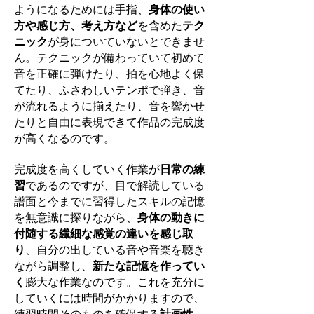
ようになるためには手指、
身体の使い
方や感じ方、考え方など
を含めた
テク
ニック
が身についていないとできませ
ん。テクニックが備わっていて初めて
音を正確に弾けたり、拍を心地よく保
てたり、ふさわしいテンポで弾き、音
が流れるように揃えたり、音を響かせ
たりと自由に表現できて作品の完成度
が高くなるのです。
完成度を高くしていく作業が
日常の練
習
であるのですが、目で解読している
譜面と今までに習得したスキルの記憶
を無意識に探りながら、
身体の動きに
付随する繊細な感覚の違いを感じ取
り
、自分の出している音や音楽を聴き
ながら調整し、
新たな記憶を作ってい
く
膨大な作業なのです。これを充分に
していくには時間がかかりますので、