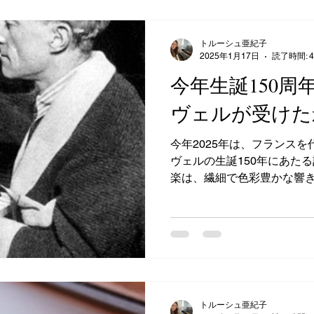
トルーシュ亜紀子
2025年1月17日
読了時間: 
今年生誕150周
ヴェルが受けた
今年2025年は、フランス
ヴェルの生誕150年にあた
楽は、繊細で色彩豊かな響
香りを感じさせる独特の美し
ェルは、フランス文化の黄
ク」の中で育ち、...
トルーシュ亜紀子