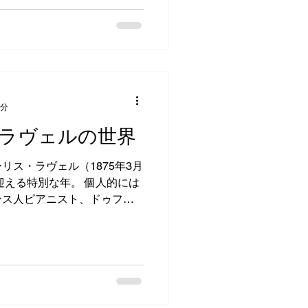
。ピアノ教育に携わる私たち
向上に、少しでもお役に立て
心と強い決意を持って、積極的
演奏活動の場を広げたりして
て何より、皆さんと一緒に音
に感じ合っていけたらと願っ
アノについても嬉しいお知ら
3分
様が弾いている1940年代の
ラヴェルの世界
間かけて丁寧に調整していた
クション、ペダル、パーツの
リス・ラヴェル（1875年3月
ッチも見事にまろやかで滑ら
迎える特別な年。 個人的には
すくなった」「表現の幅が広
ンス人ピアニスト、ドゥフィ
てい
ルは、私にとって切り離せな
ル演奏は、繊細さと色彩豊か