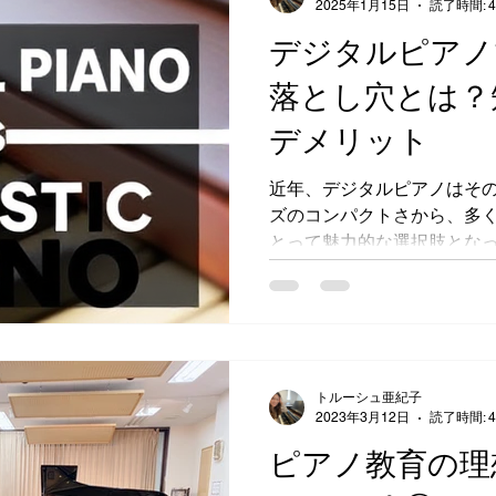
2025年1月15日
読了時間: 
デジタルピアノ
落とし穴とは？
デメリット
近年、デジタルピアノはそ
ズのコンパクトさから、多
とって魅力的な選択肢とな
スティックピアノ（従来の
ピアノにはいくつかのデメ
です。デジタルピアノでピ...
トルーシュ亜紀子
2023年3月12日
読了時間: 
ピアノ教育の理