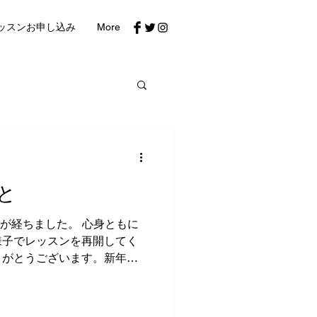
ッスンお申し込み
More
と
間が経ちました。 心身ともに
様子でレッスンを再開してく
りがとうございます。新年ら
 今年の演奏目標やレパートリ
、一人ひとりのビジョンを定
充実した時間を共有できたこ