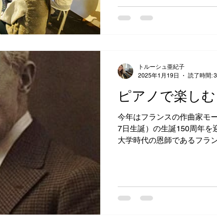
とがとても嬉しかったです
全員のQOL（生活の質）の
るように。 2026年は探究
にメソッドをまとめたり、
いきたいと思います。そし
楽の本質をより深く、豊か
トルーシュ亜紀子
ています。 さて、教室のピ
2025年1月19日
読了時間: 
せです。 先月、普段生徒の皆
ピアノで楽しむ
ピアノを、専門の方に丸2日
だきました。 ハンマー、ア
今年はフランスの作曲家モー
隅々まで見直し、音色もタ
7日生誕）の生誕150周年を
かに甦りました。 「弾きや
大学時代の恩師であるフラ
がった」と好評をいただい
ル先生とモーリス・ラヴェ
い存在です。先生のラヴェ
さ、丸みを帯...