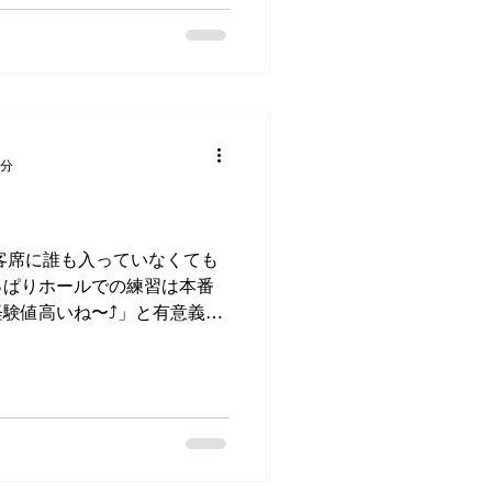
1分
 客席に誰も入っていなくても
っぱりホールでの練習は本番
験値高いね〜⤴️」と有意義な
画する事で客観的に自分の演
な恐る恐る自分の演奏を確認