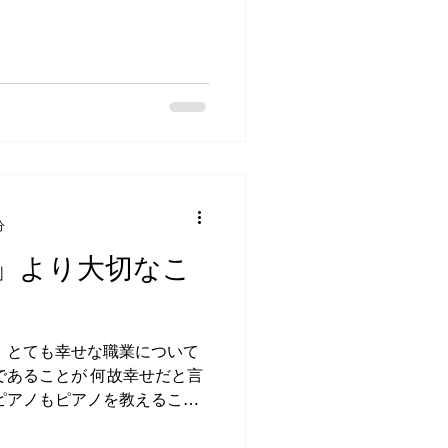
分
」より大切なこ
 とても幸せな職業について
であることが 何故幸せだと言
ピアノもピアノを教えること
 そんな私がピアノを教えてい
れは・・・...