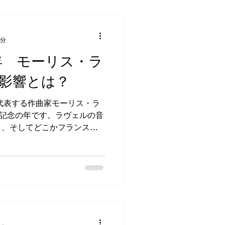
4分
年 モーリス・ラ
影響とは？
を代表する作曲家モーリス・ラ
る記念の年です。ラヴェルの音
き、そしてどこかフランスの
さが特徴。 モーリス・ラヴ
金期である「ベル・エポッ