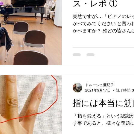
ス・レポ ①
突然ですが… 「ピアノのレ
かべてみてください と言わ
かべますか？ 殆どの皆さん
心に生徒1人を教えている、
の2人きり、...
トルーシュ亜紀子
2021年9月17日
読了時間: 
指には本当に筋
「指を鍛える」という認識
す事であると、様々な問題