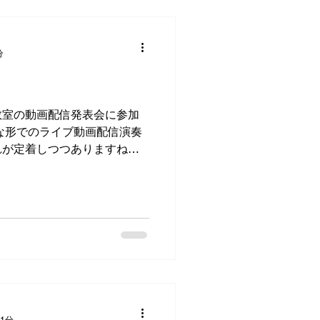
分
教室の動画配信発表会に参加
々な形でのライブ動画配信演奏
れが定着しつつありますね〜
名、受験生１名、大人の方３名
...
 1分