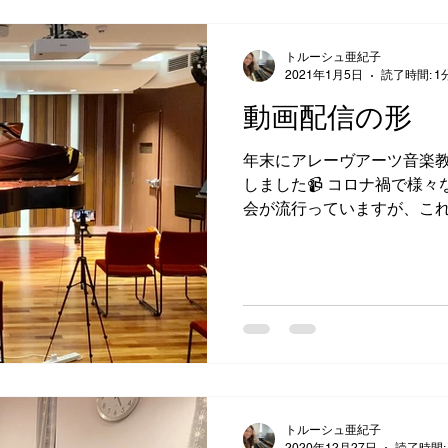
トルーシュ亜紀子
2021年1月5日
読了時間: 1
動画配信の形
年末にアレーヴアーツ音楽
しました📹 コロナ禍で様
会が流行っていますが、こ
🎹 当教室からは男の子２
がご一緒させていただきました
トルーシュ亜紀子
2020年12月27日
読了時間: