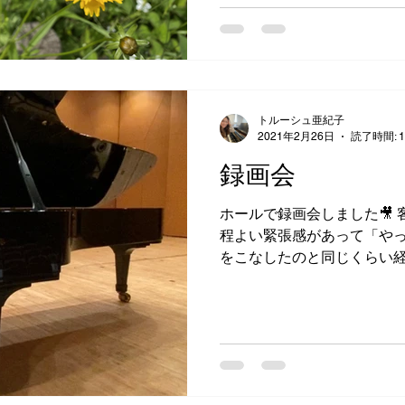
トルーシュ亜紀子
2021年2月26日
読了時間: 
録画会
ホールで録画会しました🎥
程よい緊張感があって「や
をこなしたのと同じくらい経
時間を共感できました✨ 録
奏を聴くことができる(みん
します😉)...