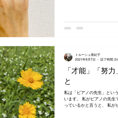
トルーシュ亜紀子
2021年9月7日
読了時間: 2
「才能」「努力
と
私は「ピアノの先生」という
います。 私がピアノの先生
っているかと言うと、 私が
も とても好きだからです。
て 最近つくづく思うこと、 そ