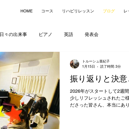
HOME
コース
リハビリレッスン
ブログ
レ
日々の出来事
ピアノ
英語
発表会
トルーシュ亜紀子
1月15日
読了時間: 3分
振り返りと決意
2026年がスタートして2週
少しリフレッシュされたご
ださった皆さん、本当にあ
しい1週間を過ごせました。
ーの選曲を一緒に考えたり
めたりしながら、穏やかで